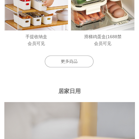
手提收纳盒
滑梯鸡蛋盒(1688禁
会员可见
会员可见
居家日用