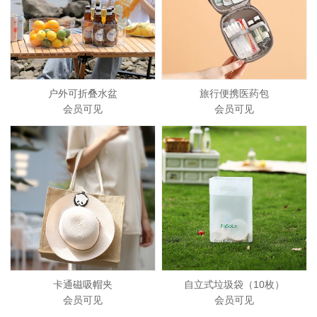
户外可折叠水盆
旅行便携医药包
会员可见
会员可见
卡通磁吸帽夹
自立式垃圾袋（10枚）
会员可见
会员可见