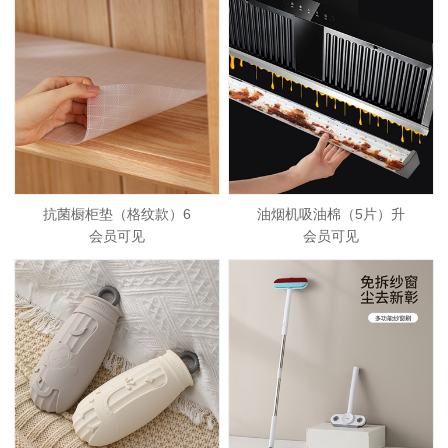
抗菌橱柜垫（格纹款）6
油烟机吸油棉（5片）升
会员可见
会员可见