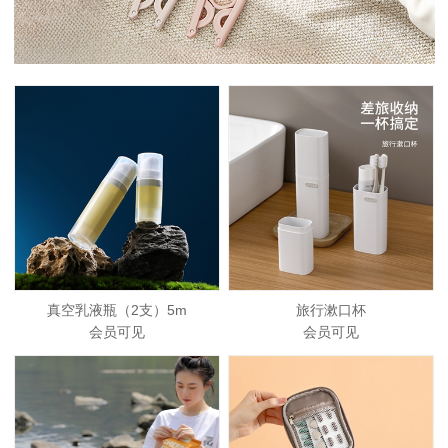
真空乳液瓶（2支）5m
旅行漱口杯
会员可见
会员可见