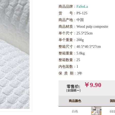
商品品牌
：
FaSoLa
货 号
：
PS-125
商品产地
：
中国
商品材质
：
Wood pulp composite
单个尺寸
：
25.5*25cm
单个重量
：
200g
整箱尺寸
：
40.5*40.5*27cm
整箱重量
：
5.8kg
整箱数量
：
25
内包装数
：
1
保 质 期
：
3年
￥9.90
商品颜色
国
白色
69