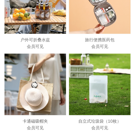
户外可折叠水盆
旅行便携医药包
会员可见
会员可见
卡通磁吸帽夹
自立式垃圾袋（10枚）
会员可见
会员可见