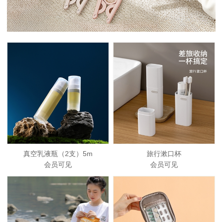
真空乳液瓶（2支）5m
旅行漱口杯
会员可见
会员可见