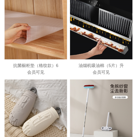
抗菌橱柜垫（格纹款）6
油烟机吸油棉（5片）升
会员可见
会员可见