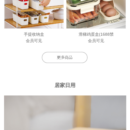
手提收纳盒
滑梯鸡蛋盒(1688禁
会员可见
会员可见
居家日用