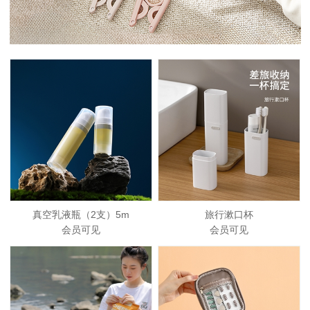
真空乳液瓶（2支）5m
旅行漱口杯
会员可见
会员可见