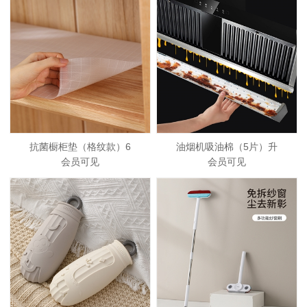
抗菌橱柜垫（格纹款）6
油烟机吸油棉（5片）升
会员可见
会员可见