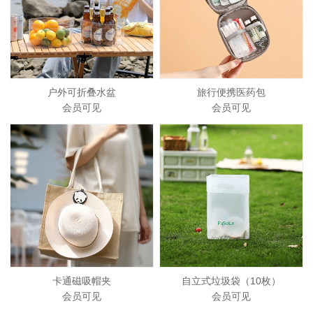
户外可折叠水盆
旅行便携医药包
会员可见
会员可见
卡通磁吸帽夹
自立式垃圾袋（10枚）
会员可见
会员可见