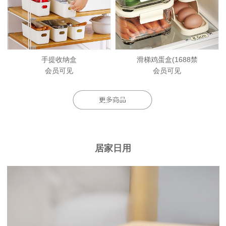
手提收纳盒
滑梯鸡蛋盒(1688禁
会员可见
会员可见
居家日用