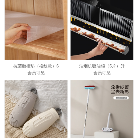
抗菌橱柜垫（格纹款）6
油烟机吸油棉（5片）升
会员可见
会员可见