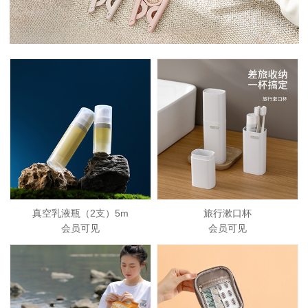
真空乳液瓶（2支）5m
旅行漱口杯
会员可见
会员可见