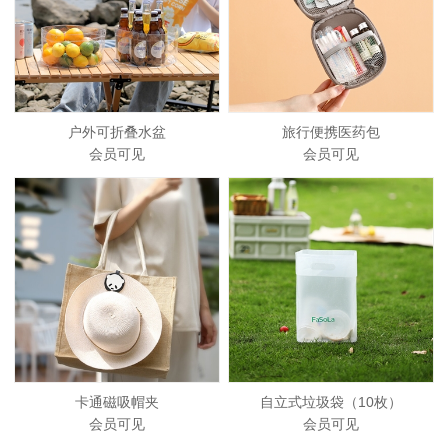
户外可折叠水盆
旅行便携医药包
会员可见
会员可见
卡通磁吸帽夹
自立式垃圾袋（10枚）
会员可见
会员可见