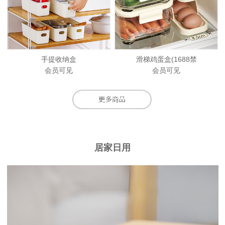
手提收纳盒
滑梯鸡蛋盒(1688禁
会员可见
会员可见
居家日用