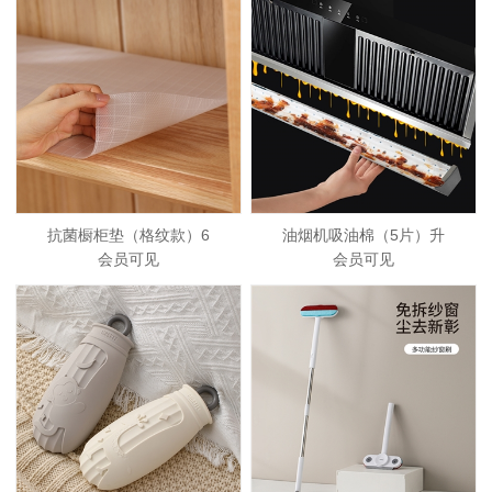
抗菌橱柜垫（格纹款）6
油烟机吸油棉（5片）升
会员可见
会员可见