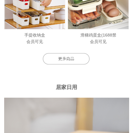
手提收纳盒
滑梯鸡蛋盒(1688禁
会员可见
会员可见
居家日用