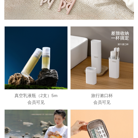
真空乳液瓶（2支）5m
旅行漱口杯
会员可见
会员可见