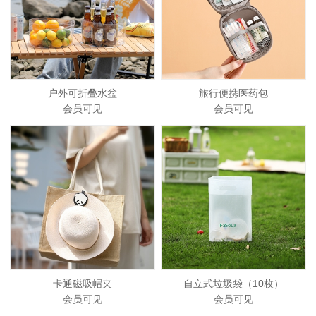
户外可折叠水盆
旅行便携医药包
会员可见
会员可见
卡通磁吸帽夹
自立式垃圾袋（10枚）
会员可见
会员可见