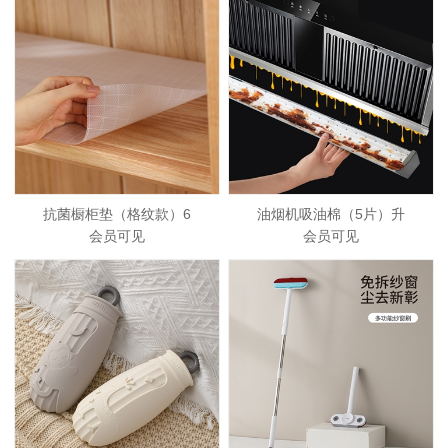
抗菌橱柜垫（格纹款）6
油烟机吸油棉（5片）升
会员可见
会员可见