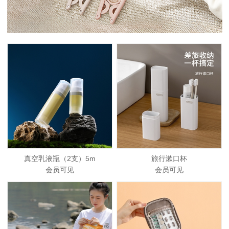
真空乳液瓶（2支）5m
旅行漱口杯
会员可见
会员可见