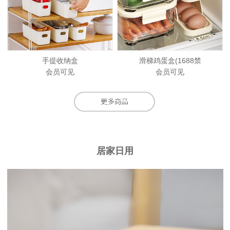
手提收纳盒
滑梯鸡蛋盒(1688禁
会员可见
会员可见
居家日用