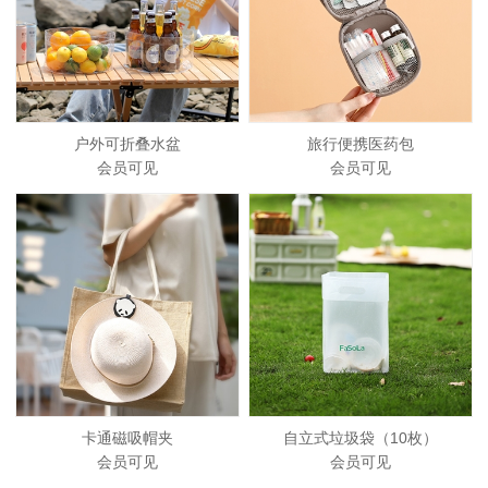
户外可折叠水盆
旅行便携医药包
会员可见
会员可见
卡通磁吸帽夹
自立式垃圾袋（10枚）
会员可见
会员可见