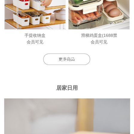
手提收纳盒
滑梯鸡蛋盒(1688禁
会员可见
会员可见
居家日用