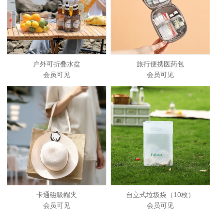
户外可折叠水盆
旅行便携医药包
会员可见
会员可见
卡通磁吸帽夹
自立式垃圾袋（10枚）
会员可见
会员可见