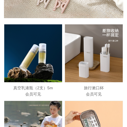
真空乳液瓶（2支）5m
旅行漱口杯
会员可见
会员可见