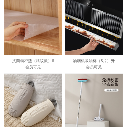
抗菌橱柜垫（格纹款）6
油烟机吸油棉（5片）升
会员可见
会员可见