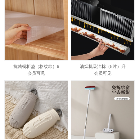
抗菌橱柜垫（格纹款）6
油烟机吸油棉（5片）升
会员可见
会员可见