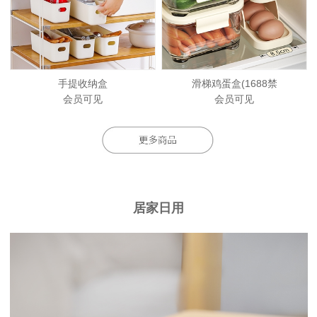
手提收纳盒
滑梯鸡蛋盒(1688禁
会员可见
会员可见
居家日用