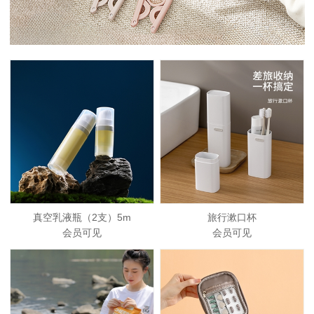
真空乳液瓶（2支）5m
旅行漱口杯
会员可见
会员可见