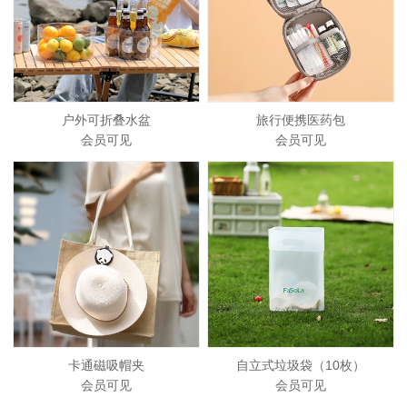
户外可折叠水盆
旅行便携医药包
会员可见
会员可见
卡通磁吸帽夹
自立式垃圾袋（10枚）
会员可见
会员可见